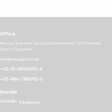
Office
Maouza Arar,Near Farooqa,
Sillawali Road, Tehsil Sahiwal,
District Sargodha.
info@swsugar.com.pk
+92-51-4490490-4
+92-486-788392-3
Socials
LinkedIn
Facebook