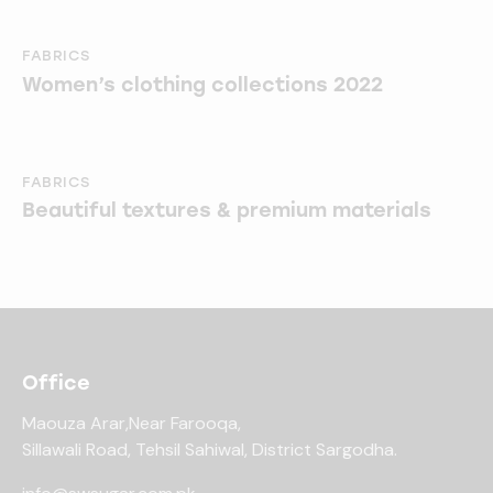
FABRICS
Women’s clothing collections 2022
FABRICS
Beautiful textures & premium materials
Office
Maouza Arar,Near Farooqa,
Sillawali Road, Tehsil Sahiwal, District Sargodha.