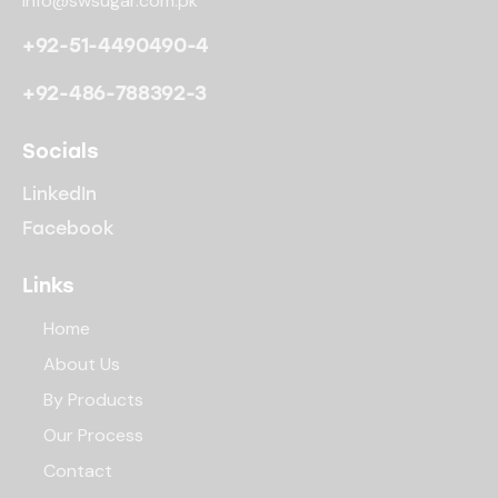
info@swsugar.com.pk
+92-51-4490490-4
+92-486-788392-3
Socials
LinkedIn
Facebook
Links
Home
About Us
By Products
Our Process
Contact