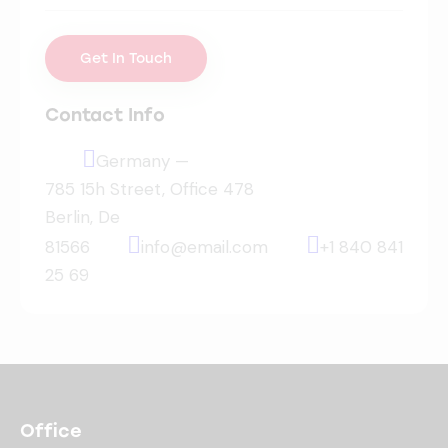
Contact Info
Germany —
785 15h Street, Office 478
Berlin, De
81566
info@email.com
+1 840 841
25 69
Office