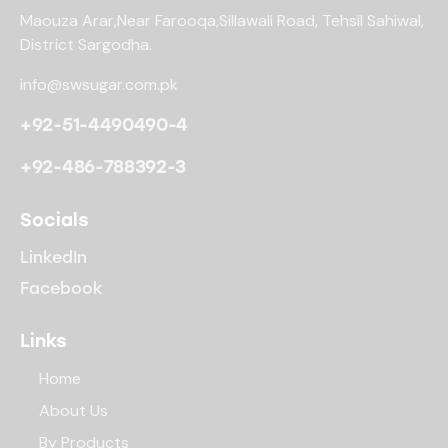
Maouza Arar,Near Farooqa,
Sillawali Road, Tehsil Sahiwal,
District Sargodha.
info@swsugar.com.pk
+92-51-4490490-4
+92-486-788392-3
Socials
LinkedIn
Facebook
Links
Home
About Us
By Products